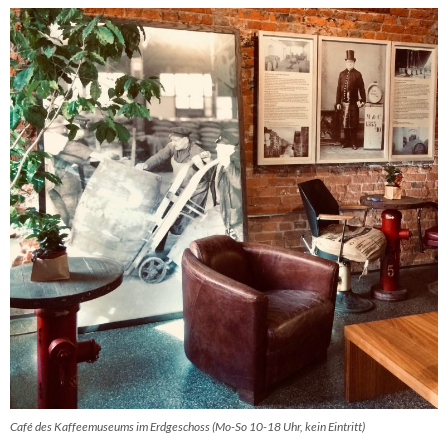
Café des Kaffeemuseums im Erdgeschoss (Mo-So 10-18 Uhr, kein Eintritt)