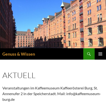
Zum
Inhalt
springen
Suchen
Genuss & Wissen
PRIMÄR
MENÜ
AKTUELL
Veranstaltungen im Kaffeemuseum Kaffeerösterei Burg, St.
Annenufer 2 in der Speicherstadt. Mail: info@kaffeemuseum-
burg.de