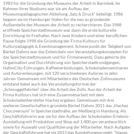
1983 für die Gründung des Museums der Arbeit in Barmbek. Im
Rahmen ihres Studiums war sie am Aufbau der
Museumspädagogischen Abteilung „Satz & Druck“ beteiligt. 1986
begann sie im Hamburger Hafen für die neu zu gründende
Außenstelle des Museum der Arbeit zu recherchieren. Das 1988
eröffnete Speicherstadtmuseum war dann die erste kulturelle
Einrichtung im Freihafen. Nach zwei Kindern und einer beruflichen
Pause folgte 1998 die Gründung der Firma Kultours für
Kulturpädagogik & Eventmanagement. Schwerpunkt der Tätigkeit von
Bärbel Dahms war das Entwickeln von Veranstaltungskonzepten für
das Speicherstadtmuseum und für Firmenevents. Dazu gehörte die
Organisation und Durchführung von Speicherstadtrundgängen,
HafenCity-Führungen, Kaffeeverkostungen, Schokoladenseminaren
und Autorenlesungen, mit 120 verschiedenen Autoren in zehn
Jahren. Gemeinsam mit Mitarbeitern des Deutschen Zollmuseums
entstand dabei auch das Veranstaltungsformat der
„Schmuggelfahrten“ über die Arbeit des Zolls. Aus der Arbeit der
Firma Kultours hat sich eine Zusammenarbeit mit dem
Schokoladenhersteller Hachez ergeben. Gemeinsam mit drei
weiteren Gesellschaftern gründete Bärbel Dahms 2011 das „Hachez
Chocoversum“ in Speicherstadtnähe, am Meßberg in Hamburg. Als
Geschäftsführerin war sie für den Aufbau der Schokoladen-Erlebnis-
Ausstellung mit Produktion und Shop auf 1.400 qm verantwortlich
sowie für Auswahl und Qualifizierung der Mitarbeiter. Nach Aufgabe
der Geschäftsführung hat sie 2013 das Ausstellungsprojekt: “Hanse,